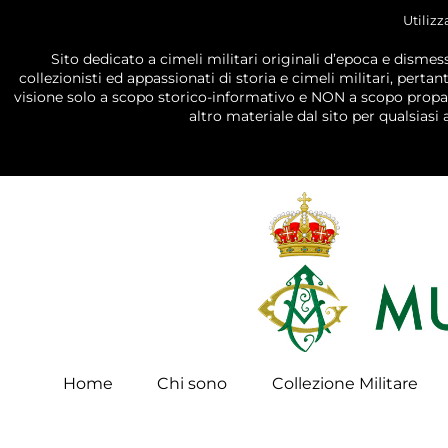
Utilizz
Sito dedicato a cimeli militari originali d’epoca e dismess
collezionisti ed appassionati di storia e cimeli militari, perta
visione solo a scopo storico-informativo e NON a scopo propagan
altro materiale dal sito per qualsiasi
Home
Chi sono
Collezione Militare