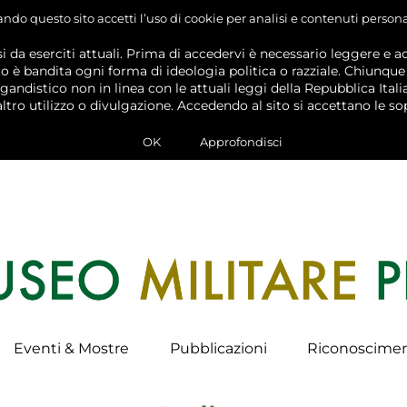
ando questo sito accetti l’uso di cookie per analisi e contenuti persona
i da eserciti attuali. Prima di accedervi è necessario leggere e a
nto è bandita ogni forma di ideologia politica o razziale. Chiunque
distico non in linea con le attuali leggi della Repubblica Italia
 altro utilizzo o divulgazione. Accedendo al sito si accettano le so
OK
Approfondisci
Eventi & Mostre
Pubblicazioni
Riconoscimen