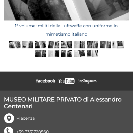
1° volume: militi della Luftwaffe con uniforme in
1
mimetismo italiano
MUSEO MILITARE PRIVATO
di Alessandro
Centenari
Piacenza
+39 3331720560